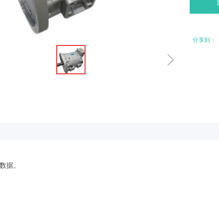
分享到：
ꁇ
数据。