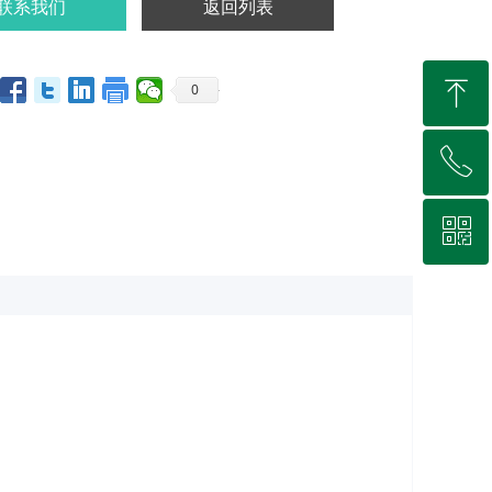
联系我们
返回列表
ꁸ
0
ꂅ
回到顶部
ꀥ
0512-66931568
微信二维码