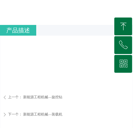
ꁸ
产品描述
ꂅ
回到顶部
ꀥ
0512-66931568
微信二维码
上一个：
新能源工程机械—旋挖钻
ꄴ
下一个：
新能源工程机械—装载机
ꄲ