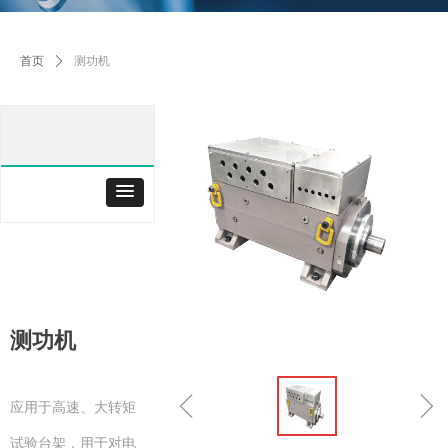
首页
ꄲ
测功机
测功机
ꁆ
ꁇ
应用于高速、大转矩
试验台架，用于对电