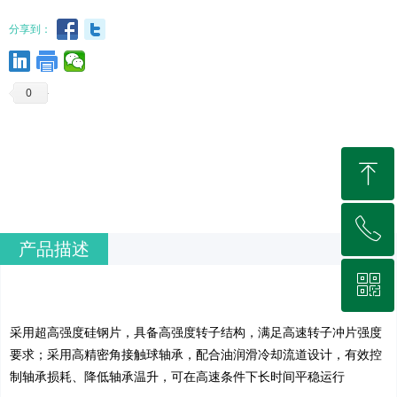
分享到：
0
ꁸ
ꂅ
回到顶部
产品描述
ꀥ
0512-66931568
采用超高强度硅钢片，具备高强度转
子结构，满足高速转子冲片强度
微信二维码
要
求；采用高精密角接触球轴承，配合
油润滑冷却流道设计，有效控
制轴承
损耗、降低轴承温升，可在高速条件
下长时间平稳运行