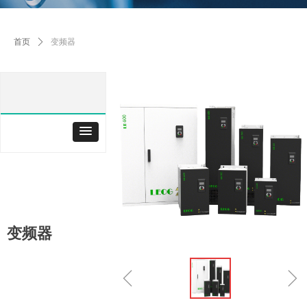
首页
ꄲ
变频器
变频器
ꁆ
ꁇ