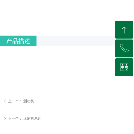
ꁸ
产品描述
ꂅ
回到顶部
ꀥ
0512-66931568
微信二维码
上一个：
测功机
ꄴ
下一个：
压缩机系列
ꄲ